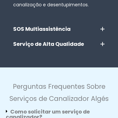
canalização e desentupimentos.
SOS Multiassistência
Serviço de Alta Qualidade
Perguntas Frequentes Sobre
Serviços de Canalizador Algés
Estamos a utilizar cookies para proporcionar a melhor
Como solicitar um serviço de
experiência no nosso site. Pode descobrir mais sobre
canalizador?
quais cookies estamos a utilizar ou desativá-los nas