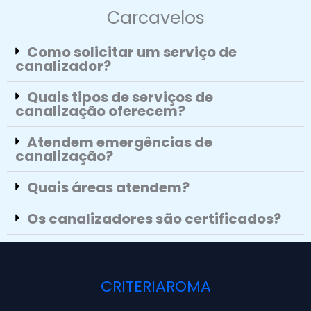
Carcavelos
Como solicitar um serviço de
canalizador?
Quais tipos de serviços de
canalização oferecem?
Atendem emergências de
canalização?
Quais áreas atendem?
Os canalizadores são certificados?
CRITERIAROMA