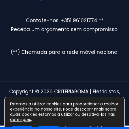
Contate-nos: +351 961021774 **
Receba um orçamento sem compromisso.
(**) Chamada para a rede móvel nacional
Copyright © 2026 CRITERIAROMA | Eletricistas,
Canalizadores e Reparações em Lisboa
Estamos a utilizar cookies para proporcionar a melhor
experiência no nosso site. Pode descobrir mais sobre
Powered By Grow Local.
quais cookies estamos a utilizar ou desativá-los nas
definições
.