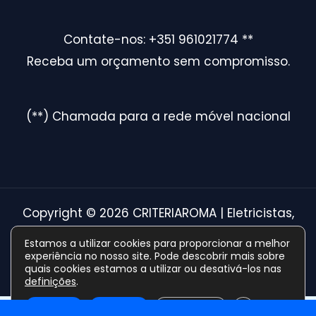
Contate-nos: +351 961021774 **
Receba um orçamento sem compromisso.
(**) Chamada para a rede móvel nacional
Copyright © 2026 CRITERIAROMA | Eletricistas,
Canalizadores e Reparações em Lisboa
Estamos a utilizar cookies para proporcionar a melhor
experiência no nosso site. Pode descobrir mais sobre
Powered By Grow Local.
quais cookies estamos a utilizar ou desativá-los nas
definições
.
CLOSE GDPR 
Optimized by Seraphinite Accelerator
Aceitar
Rejeitar
Definições