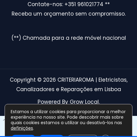
Contate-nos: +351 961021774 **
Receba um orçamento sem compromisso.
(**) Chamada para a rede móvel nacional
Copyright © 2026 CRITERIAROMA | Eletricistas,
Canalizadores e Reparações em Lisboa
Powered By Grow Local.
Estamos a utilizar cookies para proporcionar a melhor
experiência no nosso site. Pode descobrir mais sobre
Optimized by Seraphinite Accelerator
quais cookies estamos a utilizar ou desativá-los nas
Turns on site high speed to be attractive for people and search
definições
.
engines.