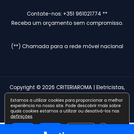
Contate-nos: +351 961021774 **
Receba um orçamento sem compromisso.
(**) Chamada para a rede móvel nacional
Copyright © 2026 CRITERIAROMA | Eletricistas,
Canalizadores e Reparações em Lisboa
Estamos a utilizar cookies para proporcionar a melhor
experiência no nosso site. Pode descobrir mais sobre
Powered By Grow Local.
quais cookies estamos a utilizar ou desativá-los nas
definições
.
CLOSE GDPR 
Optimized by Seraphinite Accelerator
Aceitar
Rejeitar
Definições
Turns on site high speed to be attractive for people and search