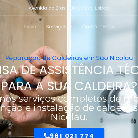
Avenida do Brasil 180 CV Esq, Lisboa
Inicio
Serviços
Contate-nos
Reparação de Caldeiras em São Nicolau
ISA DE ASSISTÊNCIA TÉ
PARA A SUA CALDEIRA?
mos serviços completos de rep
ção e instalação de caldeira
Nicolau.
961 021 774