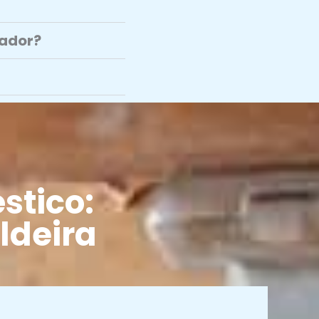
tador?
stico:
ldeira