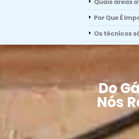
Quais áreas 
Por Que É Imp
Os técnicos s
Do Gá
Nós R