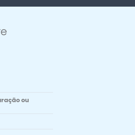
re
paração ou