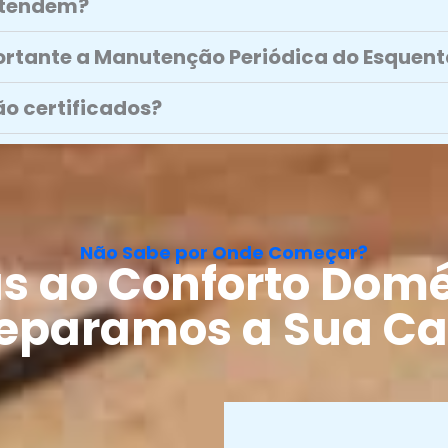
atendem?
ortante a Manutenção Periódica do Esquen
ão certificados?
Não Sabe por Onde Começar?
s ao Conforto Domé
eparamos a Sua Ca