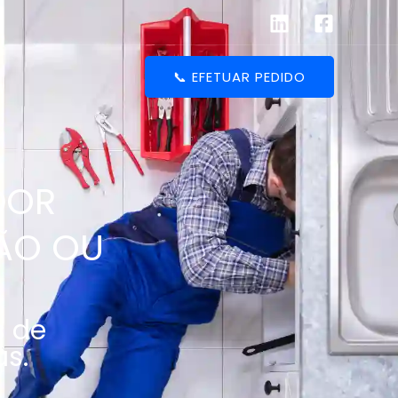
📞 EFETUAR PEDIDO
DOR
ÃO OU
s de
s.