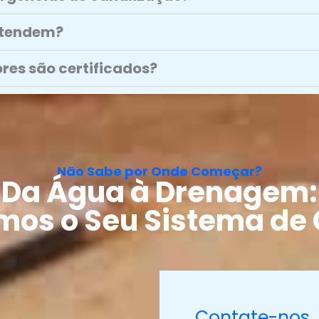
atendem?
res são certificados?
Não Sabe por Onde Começar?
Da Água à Drenagem:
mos o Seu Sistema de 
Contate-nos