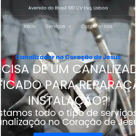
Avenida do Brasil 180 CV Esq, Lisboa
Inicio
Serviços
Contate-nos
Canalizador no Coração de Jesus
ECISA DE UM CANALIZA
IFICADO PARA REPARAÇ
INSTALAÇÃO?
stamos todo o tipo de serviço
analização no Coração de Jesu