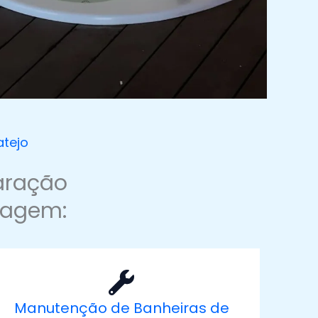
atejo
aração
sagem:
Manutenção de Banheiras de