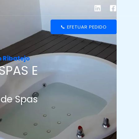
📞 EFETUAR PEDIDO
 Ribatejo
SPAS E
 de Spas