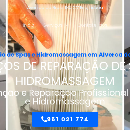
Avenida do Brasil 180 CV Esq, Lisboa
Inicio
Serviços
Contate-nos
o de Spas e Hidromassagem em Alverca do
ÇOS DE REPARAÇÃO DE 
HIDROMASSAGEM
ção e Reparação Profissional
e Hidromassagem
961 021 774