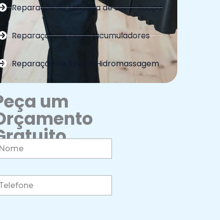
Reparação de Máquina de Lavar Roupa
Reparação de Termoacumuladores
Reparação de Spas e Hidromassagem
Peça um
Orçamento
Gratuito